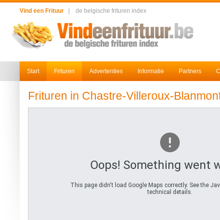
Vind een Frituur
|
de belgische frituren index
Start
Frituren
Advertenties
Informatie
Partners
C
Frituren in Chastre-Villeroux-Blanmon
Oops! Something went 
This page didn't load Google Maps correctly. See the Jav
technical details.