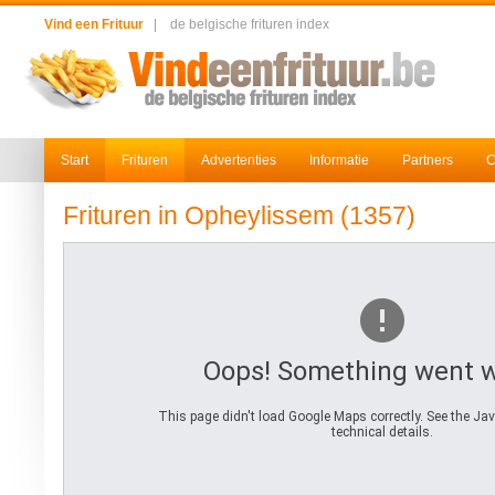
Vind een Frituur
|
de belgische frituren index
Start
Frituren
Advertenties
Informatie
Partners
C
Frituren in Opheylissem (1357)
Oops! Something went 
This page didn't load Google Maps correctly. See the Jav
technical details.