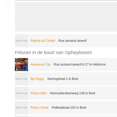
Friterie du Chalet
Rue armand dewolf
Geen foto
Frituren in de buurt van Opheylissem
Amarican City
Rue armand dewolf b 27 in Hélécine
Bij Peggy
Neringstraat 2 in Bost
Geen foto
Frituur Alibi
Hannuitsesteenweg 139 in Bost
Geen foto
Frituur Greet
Potterijstraat 155 in Bost
Geen foto