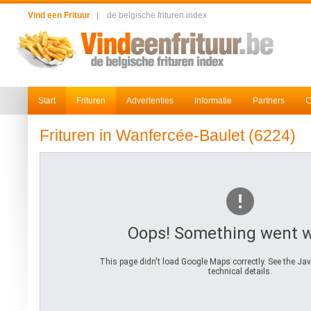
Vind een Frituur
|
de belgische frituren index
Start
Frituren
Advertenties
Informatie
Partners
C
Frituren in Wanfercée-Baulet (6224)
Oops! Something went 
This page didn't load Google Maps correctly. See the Jav
technical details.