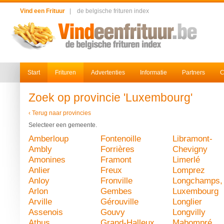
Vind een Frituur
|
de belgische frituren index
Start
Frituren
Advertenties
Informatie
Partners
C
Zoek op provincie 'Luxembourg'
‹ Terug naar provincies
Selecteer een gemeente.
Amberloup
Fontenoille
Libramont-
Ambly
Forrières
Chevigny
Amonines
Framont
Limerlé
Anlier
Freux
Lomprez
Anloy
Fronville
Longchamps,
Arlon
Gembes
Luxembourg
Arville
Gérouville
Longlier
Assenois
Gouvy
Longvilly
Athus
Grand-Halleux
Mabompré