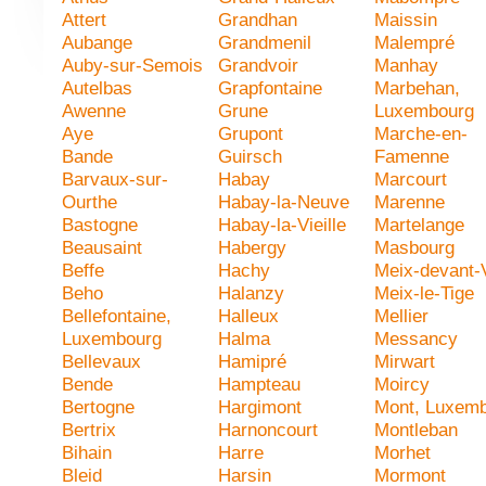
Attert
Grandhan
Maissin
Aubange
Grandmenil
Malempré
Auby-sur-Semois
Grandvoir
Manhay
Autelbas
Grapfontaine
Marbehan,
Awenne
Grune
Luxembourg
Aye
Grupont
Marche-en-
Bande
Guirsch
Famenne
Barvaux-sur-
Habay
Marcourt
Ourthe
Habay-la-Neuve
Marenne
Bastogne
Habay-la-Vieille
Martelange
Beausaint
Habergy
Masbourg
Beffe
Hachy
Meix-devant-V
Beho
Halanzy
Meix-le-Tige
Bellefontaine,
Halleux
Mellier
Luxembourg
Halma
Messancy
Bellevaux
Hamipré
Mirwart
Bende
Hampteau
Moircy
Bertogne
Hargimont
Mont, Luxem
Bertrix
Harnoncourt
Montleban
Bihain
Harre
Morhet
Bleid
Harsin
Mormont