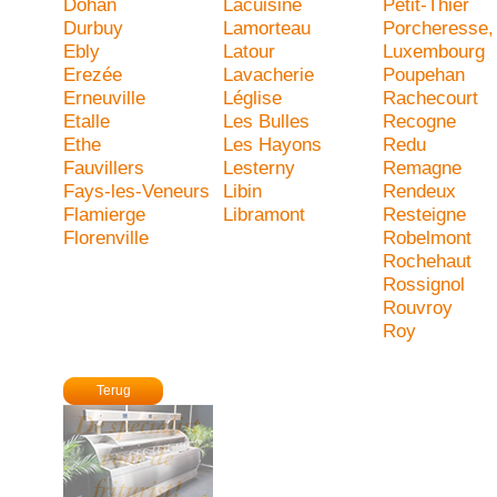
Dohan
Lacuisine
Petit-Thier
Durbuy
Lamorteau
Porcheresse,
Ebly
Latour
Luxembourg
Erezée
Lavacherie
Poupehan
Erneuville
Léglise
Rachecourt
Etalle
Les Bulles
Recogne
Ethe
Les Hayons
Redu
Fauvillers
Lesterny
Remagne
Fays-les-Veneurs
Libin
Rendeux
Flamierge
Libramont
Resteigne
Florenville
Robelmont
Rochehaut
Rossignol
Rouvroy
Roy
Terug