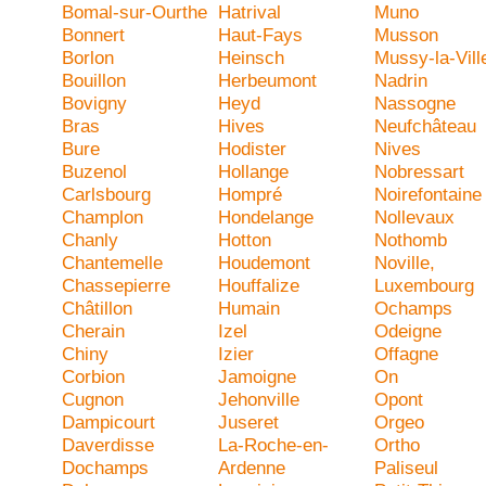
Bomal-sur-Ourthe
Hatrival
Muno
Bonnert
Haut-Fays
Musson
Borlon
Heinsch
Mussy-la-Vill
Bouillon
Herbeumont
Nadrin
Bovigny
Heyd
Nassogne
Bras
Hives
Neufchâteau
Bure
Hodister
Nives
Buzenol
Hollange
Nobressart
Carlsbourg
Hompré
Noirefontaine
Champlon
Hondelange
Nollevaux
Chanly
Hotton
Nothomb
Chantemelle
Houdemont
Noville,
Chassepierre
Houffalize
Luxembourg
Châtillon
Humain
Ochamps
Cherain
Izel
Odeigne
Chiny
Izier
Offagne
Corbion
Jamoigne
On
Cugnon
Jehonville
Opont
Dampicourt
Juseret
Orgeo
Daverdisse
La-Roche-en-
Ortho
Dochamps
Ardenne
Paliseul