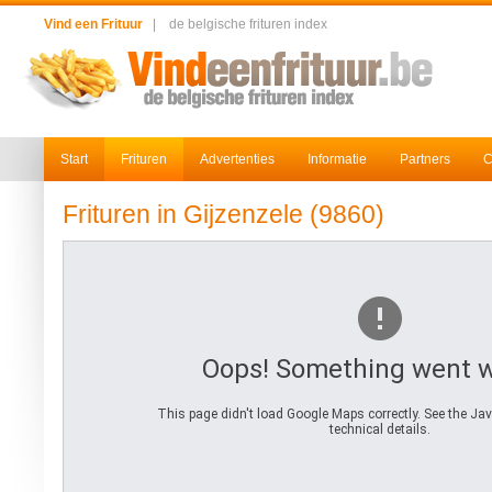
Vind een Frituur
|
de belgische frituren index
Start
Frituren
Advertenties
Informatie
Partners
C
Frituren in Gijzenzele (9860)
Oops! Something went 
This page didn't load Google Maps correctly. See the Jav
technical details.