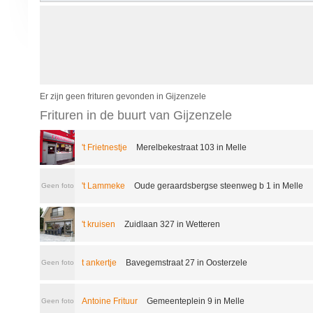
Er zijn geen frituren gevonden in Gijzenzele
Frituren in de buurt van Gijzenzele
't Frietnestje
Merelbekestraat 103 in Melle
't Lammeke
Oude geraardsbergse steenweg b 1 in Melle
Geen foto
't kruisen
Zuidlaan 327 in Wetteren
t ankertje
Bavegemstraat 27 in Oosterzele
Geen foto
Antoine Frituur
Gemeenteplein 9 in Melle
Geen foto