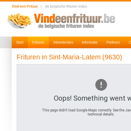
Vind een Frituur
|
de belgische frituren index
Start
Frituren
Advertenties
Informatie
Partners
C
Frituren in Sint-Maria-Latem (9630)
Oops! Something went 
This page didn't load Google Maps correctly. See the Jav
technical details.