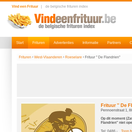
Vind een Frituur
|
de belgische frituren index
Start
Frituren
Advertenties
Informatie
Partners
C
›
›
›
Frituren
West-Vlaanderen
Roeselare
Frituur '' De Flandrien''
Frituur '' De F
Pennoenstraat 1, 
Op dit moment (Zate
Flandrien'' niet op
Tel: 0486
-...
Toon 