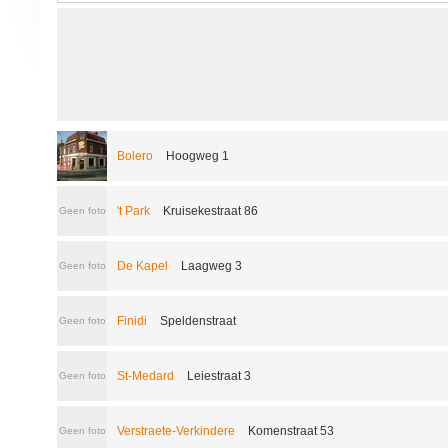
Bolero
Hoogweg 1
't Park
Kruisekestraat 86
Geen foto
De Kapel
Laagweg 3
Geen foto
Finidi
Speldenstraat
Geen foto
St-Medard
Leiestraat 3
Geen foto
Verstraete-Verkindere
Komenstraat 53
Geen foto